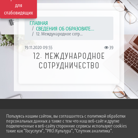
для
слабовидящих
ГЛАВНАЯ
СВЕДЕНИЯ ОБ ОБРАЗОВАТЕ...
12. Международное сотр...
19.11.2020 09:55
39
12. МЕЖДУНАРОДНОЕ
СОТРУДНИЧЕСТВО
Пользуясь нашим сайтом, вы соглашаетесь с политикой обработки
2026 Г. SKT-ESSENTUKI.RU
персональных данных а также с тем что наш веб-сайт и другие
ВХОД
подключенные к веб-сайту сторонние сервисы используют cookies
КАРТА САЙТА
такие как "Госуслуги", "PRO.Культура", "Спутник аналитика".
ПОЛИТИКА ОБРАБОТКИ ПЕРСОНАЛЬНЫХ ДАННЫХ