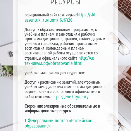
РЕСУРСЫ
https://skt-
официальный сайт техникума:
essentuki.ru/item/1676326
Доступ к образовательным программам, к
учебным планам, к аннотациям рабочих
программ дисциплин, практик, к календарным
учебным графикам, рабочим программам
воспитания, календарным планам
воспитательной работы осуществляется со
http://ск-
страницы официального сайта
техникум.рф/obrazovanie.html
учебные материалы для студентов:
Доступ к расписанию занятий, электронным
учебно-методическим комплексам дисциплин
осуществляется со страницы официального
разделе Студенту
сайта техникума в
.
Сторонние электронные образовательные и
информационные ресурсы
Федеральный портал «Российское
1.
образование»