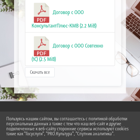
Договор с ООО
КонсультантПлюс-КМВ (2.2 MiB)
Договор с ООО Совтехно
(1С) (2.5 MiB)
Скачать все
Пользуясь нашим сайтом, вы соглашаетесь с политикой обработки
2026 Г. SKT-ESSENTUKI.RU
персональных данных а также с тем что наш веб-сайт и другие
ВХОД
подключенные к веб-сайту сторонние сервисы используют cookies
КАРТА САЙТА
такие как "Госуслуги", "PRO.Культура", "Спутник аналитика".
ПОЛИТИКА ОБРАБОТКИ ПЕРСОНАЛЬНЫХ ДАННЫХ