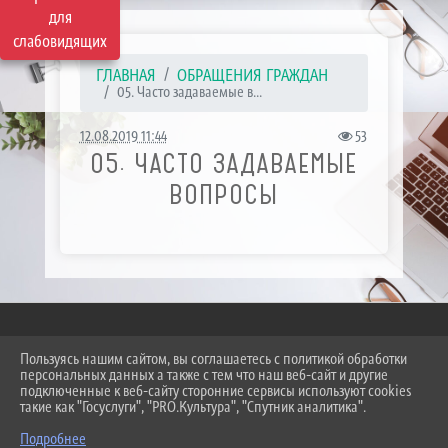
для
слабовидящих
ГЛАВНАЯ
ОБРАЩЕНИЯ ГРАЖДАН
05. Часто задаваемые в...
12.08.2019 11:44
53
05. ЧАСТО ЗАДАВАЕМЫЕ
ВОПРОСЫ
Пользуясь нашим сайтом, вы соглашаетесь с политикой обработки
2026 Г. SKT-ESSENTUKI.RU
персональных данных а также с тем что наш веб-сайт и другие
ВХОД
подключенные к веб-сайту сторонние сервисы используют cookies
КАРТА САЙТА
такие как "Госуслуги", "PRO.Культура", "Спутник аналитика".
ПОЛИТИКА ОБРАБОТКИ ПЕРСОНАЛЬНЫХ ДАННЫХ
Подробнее