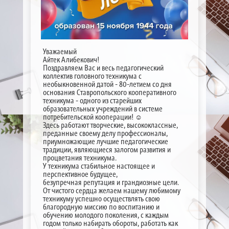
Уважаемый
Айтек Алибекович!
Поздравляем Вас и весь педагогический
коллектив головного техникума с
необыкновенной датой - 80-летием со дня
основания Ставропольского кооперативного
техникума - одного из старейших
образовательных учреждений в системе
потребительской кооперации! ☺️
Здесь работают творческие, высококлассные,
преданные своему делу профессионалы,
приумножающие лучшие педагогические
традиции, являющиеся залогом развития и
процветания техникума.
У техникума стабильное настоящее и
перспективное будущее,
безупречная репутация и грандиозные цели.
От чистого сердца желаем нашему любимому
техникуму успешно осуществлять свою
благородную миссию по воспитанию и
обучению молодого поколения, с каждым
годом только набирать обороты, работать как