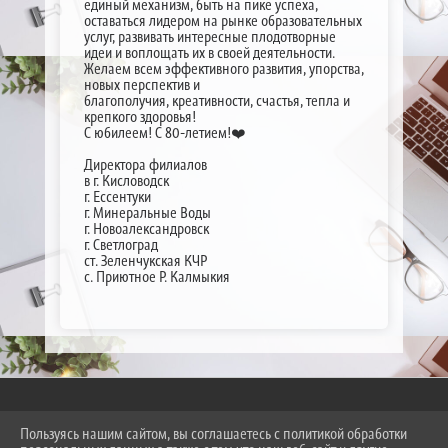
единый механизм, быть на пике успеха,
оставаться лидером на рынке образовательных
услуг, развивать интересные плодотворные
идеи и воплощать их в своей деятельности.
Желаем всем эффективного развития, упорства,
новых перспектив и
благополучия, креативности, счастья, тепла и
крепкого здоровья!
С юбилеем! С 80-летием!❤️
Директора филиалов
в г. Кисловодск
г. Ессентуки
г. Минеральные Воды
г. Новоалександровск
г. Светлоград
ст. Зеленчукская КЧР
с. Приютное Р. Калмыкия
Пользуясь нашим сайтом, вы соглашаетесь с политикой обработки
2026 Г. SKT-ESSENTUKI.RU