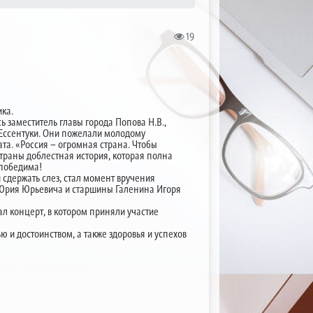
19
ика.
 заместитель главы города Попова Н.В.,
 Ессентуки. Они пожелали молодому
та. «Россия – огромная страна. Чтобы
 страны доблестная история, которая полна
епобедима!
сдержать слез, стал момент вручения
Юрия Юрьевича и старшины Галенина Игоря
л концерт, в котором приняли участие
и достоинством, а также здоровья и успехов