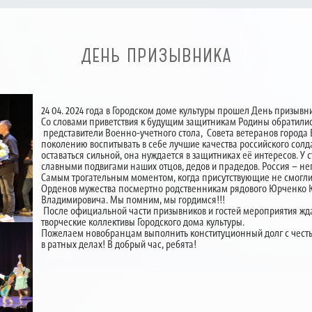
ДЕНЬ ПРИЗЫВНИКА
24 04. 2024 года в Городском доме культуры прошел День призывн
Со словами приветствия к будущим защитникам Родины обратились
представители Военно-учетного стола, Совета ветеранов города
поколению воспитывать в себе лучшие качества российского солда
оставаться сильной, она нуждается в защитниках её интересов. У
славными подвигами наших отцов, дедов и прадедов. Россия – н
Самым трогательным моментом, когда присутствующие не смогли 
Орденов мужества посмертно родственникам рядового Юрченко 
Владимировича. Мы помним, мы гордимся!!!
После официальной части призывников и гостей мероприятия жда
творческие коллективы Городского дома культуры.
Пожелаем новобранцам выполнить конституционный долг с честью 
в ратных делах! В добрый час, ребята!