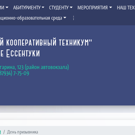
ИИ
АБИТУРИЕНТУ
СТУДЕНТУ
МЕРОПРИЯТИЯ
НАШ ТЕ
ционно-образовательная среда
⋮
й кооперативный техникум"
е Ессентуки
Гагарина, 123 (район автовокзала)
(87934) 7-75-09
И
День призывника