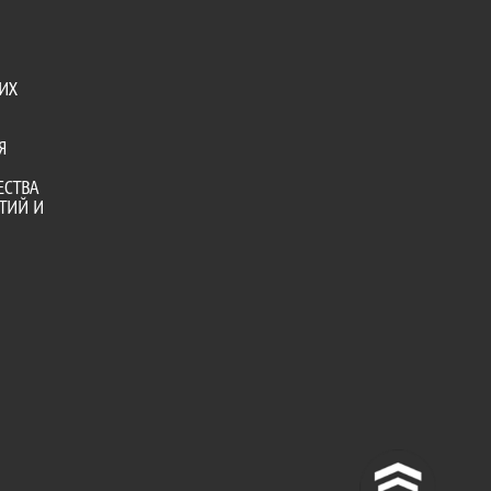
ИХ
Я
ЕСТВА
ТИЙ И
^