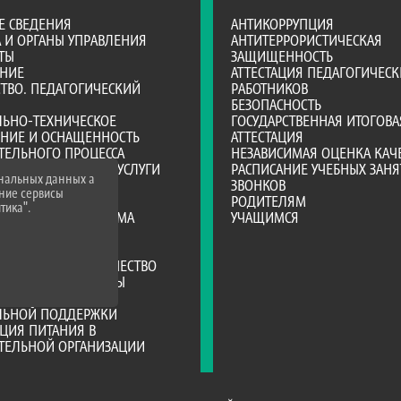
Е СВЕДЕНИЯ
АНТИКОРРУПЦИЯ
А И ОРГАНЫ УПРАВЛЕНИЯ
АНТИТЕРРОРИСТИЧЕСКАЯ
ТЫ
ЗАЩИЩЕННОСТЬ
АНИЕ
АТТЕСТАЦИЯ ПЕДАГОГИЧЕСК
ТВО. ПЕДАГОГИЧЕСКИЙ
РАБОТНИКОВ
БЕЗОПАСНОСТЬ
ЛЬНО-ТЕХНИЧЕСКОЕ
ГОСУДАРСТВЕННАЯ ИТОГОВА
ЕНИЕ И ОСНАЩЕННОСТЬ
АТТЕСТАЦИЯ
ТЕЛЬНОГО ПРОЦЕССА
НЕЗАВИСИМАЯ ОЦЕНКА КАЧ
ОБРАЗОВАТЕЛЬНЫЕ УСЛУГИ
РАСПИСАНИЕ УЧЕБНЫХ ЗАНЯ
ональных данных а
ВО-ХОЗЯЙСТВЕННАЯ
ЗВОНКОВ
нние сервисы
НОСТЬ
РОДИТЕЛЯМ
тика".
Е МЕСТА ДЛЯ ПРИЕМА
УЧАЩИМСЯ
А)
Я СРЕДА
РОДНОЕ СОТРУДНИЧЕСТВО
ТЕЛЬНЫЕ СТАНДАРТЫ
ИИ И ИНЫЕ ВИДЫ
ЛЬНОЙ ПОДДЕРЖКИ
ЦИЯ ПИТАНИЯ В
АТЕЛЬНОЙ ОРГАНИЗАЦИИ