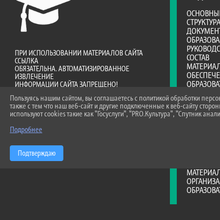
ОСНОВНЫ
СТРУКТУР
ДОКУМЕН
ОБРАЗОВ
РУКОВОДС
ПРИ ИСПОЛЬЗОВАНИИ МАТЕРИАЛОВ САЙТА
СОСТАВ
ССЫЛКА
МАТЕРИА
ОБЯЗАТЕЛЬНА. АВТОМАТИЗИРОВАННОЕ
ОБЕСПЕЧ
ИЗВЛЕЧЕНИЕ
ОБРАЗОВА
ИНФОРМАЦИИ САЙТА ЗАПРЕЩЕНО!
ПЛАТНЫЕ 
Пользуясь нашим сайтом, вы соглашаетесь с политикой обработки перс
ФИНАНСО
также с тем что наш веб-сайт и другие подключенные к веб-сайту сторо
ДЕЯТЕЛЬ
используют cookies такие как "Госуслуги", "PRO.Культура", "Спутник анали
ВАКАНТНЫ
(ПЕРЕВОД
Подробнее
ДОСТУПНА
МЕЖДУНА
Подтверждаю
ОБРАЗОВА
СТИПЕНД
МАТЕРИА
ОРГАНИЗА
ОБРАЗОВ