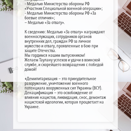
- Медалью Министерства обороны РФ
«Участник Специальной военной операции»;
- Медалью Министерства обороны РФ «За
боевые отличия»;
– Медалью «За отвагу».
К сведению: Медалью «За отвагу» награждают
военнослужащих, сотрудников органов
внутренних дел, граждан РФ за личное
мужество и отвагу, проявленные в бою при
защите Отечества.
Мы гордимся нашим выпускником!
Желаем Таулану успехов и удачи в воинской
службе, и скорейшего возвращения с победой
домой!
*Демилитаризация – это принудительное
разоружение, уничтожение военного
потенциала вооруженных сил Украины (ВСУ).
Денацификация – это освобождение от
влияния нацистов, ликвидация, снос, демонтаж
нацистской идеологии, которая процветает на
Украине.