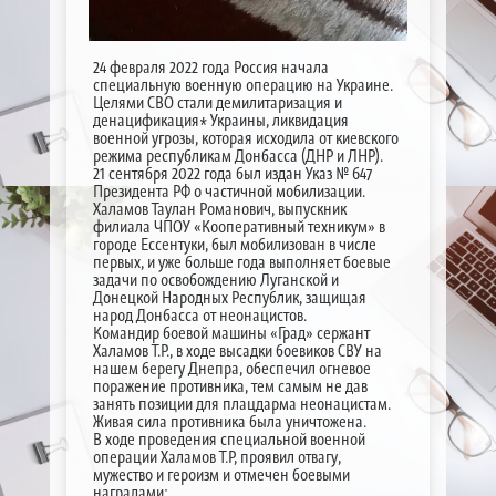
24 февраля 2022 года Россия начала
специальную военную операцию на Украине.
Целями СВО стали демилитаризация и
денацификация* Украины, ликвидация
военной угрозы, которая исходила от киевского
режима республикам Донбасса (ДНР и ЛНР).
21 сентября 2022 года был издан Указ № 647
Президента РФ о частичной мобилизации.
Халамов Таулан Романович, выпускник
филиала ЧПОУ «Кооперативный техникум» в
городе Ессентуки, был мобилизован в числе
первых, и уже больше года выполняет боевые
задачи по освобождению Луганской и
Донецкой Народных Республик, защищая
народ Донбасса от неонацистов.
Командир боевой машины «Град» сержант
Халамов Т.Р., в ходе высадки боевиков СВУ на
нашем берегу Днепра, обеспечил огневое
поражение противника, тем самым не дав
занять позиции для плацдарма неонацистам.
Живая сила противника была уничтожена.
В ходе проведения специальной военной
операции Халамов Т.Р, проявил отвагу,
мужество и героизм и отмечен боевыми
наградами: