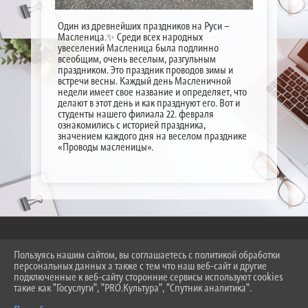
Один из древнейших праздников на Руси –
Масленица.✨ Среди всех народных
увеселений Масленица была подлинно
всеобщим, очень веселым, разгульным
праздником. Это праздник проводов зимы и
встречи весны. Каждый день Масленичной
недели имеет свое название и определяет, что
делают в этот день и как празднуют его. Вот и
студенты нашего филиала 22. февраля
ознакомились с историей праздника,
значением каждого дня на веселом празднике
«Проводы масленицы».
Пользуясь нашим сайтом, вы соглашаетесь с политикой обработки
2026 Г. SKT-ESSENTUKI.RU
персональных данных а также с тем что наш веб-сайт и другие
ВХОД
подключенные к веб-сайту сторонние сервисы используют cookies
КАРТА САЙТА
такие как "Госуслуги", "PRO.Культура", "Спутник аналитика".
ПОЛИТИКА ОБРАБОТКИ ПЕРСОНАЛЬНЫХ ДАННЫХ