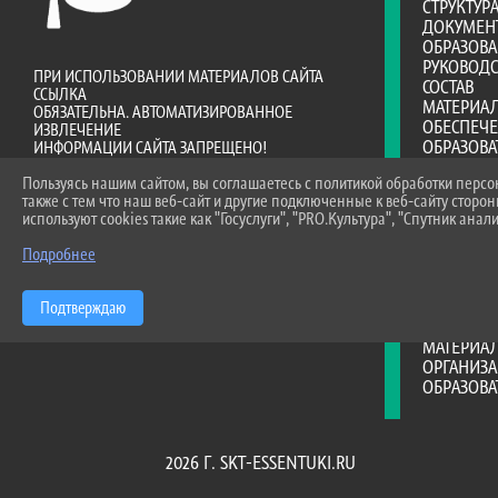
СТРУКТУР
ДОКУМЕН
ОБРАЗОВ
РУКОВОДС
ПРИ ИСПОЛЬЗОВАНИИ МАТЕРИАЛОВ САЙТА
СОСТАВ
ССЫЛКА
МАТЕРИА
ОБЯЗАТЕЛЬНА. АВТОМАТИЗИРОВАННОЕ
ОБЕСПЕЧ
ИЗВЛЕЧЕНИЕ
ОБРАЗОВА
ИНФОРМАЦИИ САЙТА ЗАПРЕЩЕНО!
ПЛАТНЫЕ 
Пользуясь нашим сайтом, вы соглашаетесь с политикой обработки перс
ФИНАНСО
также с тем что наш веб-сайт и другие подключенные к веб-сайту сторо
ДЕЯТЕЛЬ
используют cookies такие как "Госуслуги", "PRO.Культура", "Спутник анали
ВАКАНТНЫ
(ПЕРЕВОД
Подробнее
ДОСТУПНА
МЕЖДУНА
ОБРАЗОВА
Подтверждаю
СТИПЕНД
МАТЕРИА
ОРГАНИЗА
ОБРАЗОВ
2026 Г. SKT-ESSENTUKI.RU