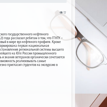
17
ского государственного нефтяного
3 года рассказал ребятам о том, что ГГНТУ –
первый в мире вуз нефтяного профиля. Кроме
 сформирована первая национальная
я становления региональной системы высшего
упнейшего на Юге России промышленного
ь и знания ветеранов органически сочетаются
возможность реализовывать самые
зно пригласил студентов на экскурсию в