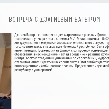
ВСТРЕЧА С ДЗАГИЕВЫМ БАТЫРОМ
Дзагиев Батыр – специалист отдел маркетинга и рекламы Грознен
технического университета академика М.Д. Милионщикова - 16.02.2
это вуз уникален и его уникальность заключается в его статусе: 
того, именно здесь, в первом вузе Чеченской республики, была
интеллигенция. Грозненский нефтяной стал прочной основой дл
образования, внес неоценимый вклад в создание и развитие кр
центра. Богатые традиции и уникальный опыт поколений, мудрост
с талантом юных и креативных специалистов. Этот симбиоз дает 
инновационные и амбициозные проекты. Представитель вуза любе
республику и университет!