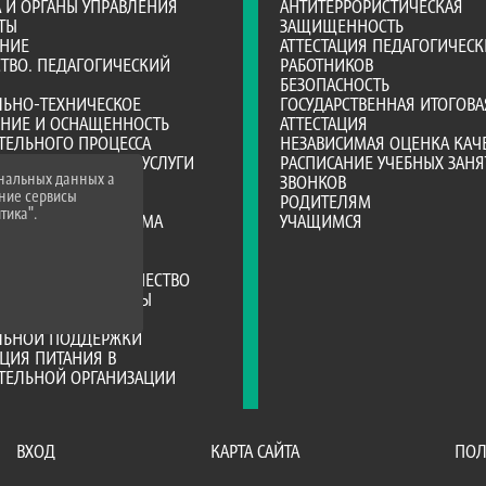
А И ОРГАНЫ УПРАВЛЕНИЯ
АНТИТЕРРОРИСТИЧЕСКАЯ
ТЫ
ЗАЩИЩЕННОСТЬ
АНИЕ
АТТЕСТАЦИЯ ПЕДАГОГИЧЕСК
ТВО. ПЕДАГОГИЧЕСКИЙ
РАБОТНИКОВ
БЕЗОПАСНОСТЬ
ЛЬНО-ТЕХНИЧЕСКОЕ
ГОСУДАРСТВЕННАЯ ИТОГОВА
ЕНИЕ И ОСНАЩЕННОСТЬ
АТТЕСТАЦИЯ
ТЕЛЬНОГО ПРОЦЕССА
НЕЗАВИСИМАЯ ОЦЕНКА КАЧ
ОБРАЗОВАТЕЛЬНЫЕ УСЛУГИ
РАСПИСАНИЕ УЧЕБНЫХ ЗАНЯ
ональных данных а
ВО-ХОЗЯЙСТВЕННАЯ
ЗВОНКОВ
нние сервисы
НОСТЬ
РОДИТЕЛЯМ
тика".
Е МЕСТА ДЛЯ ПРИЕМА
УЧАЩИМСЯ
А)
Я СРЕДА
РОДНОЕ СОТРУДНИЧЕСТВО
ТЕЛЬНЫЕ СТАНДАРТЫ
ИИ И ИНЫЕ ВИДЫ
ЛЬНОЙ ПОДДЕРЖКИ
ЦИЯ ПИТАНИЯ В
АТЕЛЬНОЙ ОРГАНИЗАЦИИ
ВХОД
КАРТА САЙТА
ПОЛ