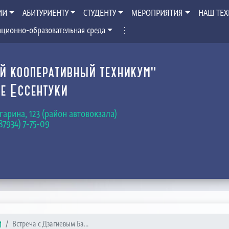
ИИ
АБИТУРИЕНТУ
СТУДЕНТУ
МЕРОПРИЯТИЯ
НАШ ТЕ
ционно-образовательная среда
⋮
й кооперативный техникум"
е Ессентуки
Гагарина, 123 (район автовокзала)
(87934) 7-75-09
И
Встреча с Дзагиевым Ба...