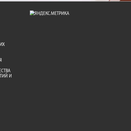
ИХ
Я
ЕСТВА
ТИЙ И