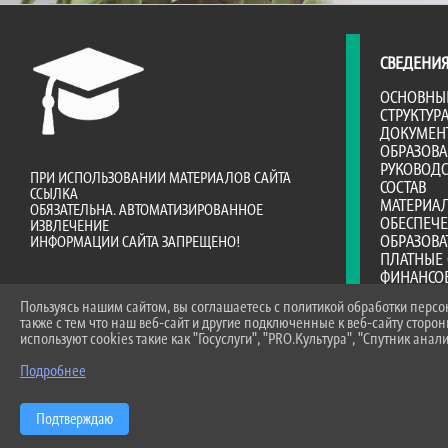
СВЕДЕНИЯ
ОСНОВНЫ
СТРУКТУР
ДОКУМЕН
ОБРАЗОВ
РУКОВОДС
ПРИ ИСПОЛЬЗОВАНИИ МАТЕРИАЛОВ САЙТА
СОСТАВ
ССЫЛКА
МАТЕРИА
ОБЯЗАТЕЛЬНА. АВТОМАТИЗИРОВАННОЕ
ОБЕСПЕЧ
ИЗВЛЕЧЕНИЕ
ОБРАЗОВА
ИНФОРМАЦИИ САЙТА ЗАПРЕЩЕНО!
ПЛАТНЫЕ 
ФИНАНСО
ДЕЯТЕЛЬ
Пользуясь нашим сайтом, вы соглашаетесь с политикой обработки перс
ВАКАНТНЫ
также с тем что наш веб-сайт и другие подключенные к веб-сайту сторо
(ПЕРЕВОД
используют cookies такие как "Госуслуги", "PRO.Культура", "Спутник анали
ДОСТУПНА
МЕЖДУНА
Подробнее
ОБРАЗОВА
СТИПЕНД
Подтверждаю
МАТЕРИА
ОРГАНИЗА