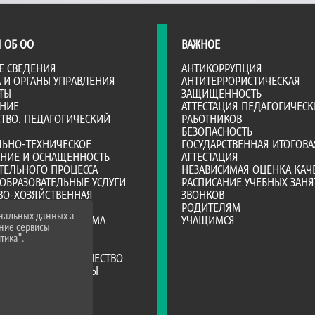
 ОБ ОО
ВАЖНОЕ
Е СВЕДЕНИЯ
АНТИКОРРУПЦИЯ
А И ОРГАНЫ УПРАВЛЕНИЯ
АНТИТЕРРОРИСТИЧЕСКАЯ
ТЫ
ЗАЩИЩЕННОСТЬ
АНИЕ
АТТЕСТАЦИЯ ПЕДАГОГИЧЕСК
ТВО. ПЕДАГОГИЧЕСКИЙ
РАБОТНИКОВ
БЕЗОПАСНОСТЬ
ЛЬНО-ТЕХНИЧЕСКОЕ
ГОСУДАРСТВЕННАЯ ИТОГОВА
ЕНИЕ И ОСНАЩЕННОСТЬ
АТТЕСТАЦИЯ
ТЕЛЬНОГО ПРОЦЕССА
НЕЗАВИСИМАЯ ОЦЕНКА КАЧ
ОБРАЗОВАТЕЛЬНЫЕ УСЛУГИ
РАСПИСАНИЕ УЧЕБНЫХ ЗАНЯ
ВО-ХОЗЯЙСТВЕННАЯ
ЗВОНКОВ
НОСТЬ
РОДИТЕЛЯМ
ональных данных а
Е МЕСТА ДЛЯ ПРИЕМА
УЧАЩИМСЯ
нние сервисы
А)
тика".
Я СРЕДА
РОДНОЕ СОТРУДНИЧЕСТВО
ТЕЛЬНЫЕ СТАНДАРТЫ
ИИ И ИНЫЕ ВИДЫ
ЛЬНОЙ ПОДДЕРЖКИ
ЦИЯ ПИТАНИЯ В