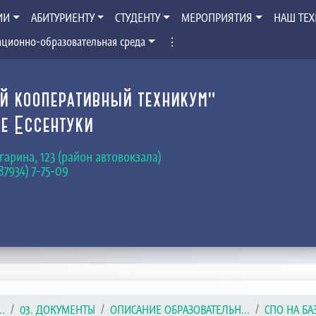
ИИ
АБИТУРИЕНТУ
СТУДЕНТУ
МЕРОПРИЯТИЯ
НАШ ТЕ
ционно-образовательная среда
⋮
й кооперативный техникум"
е Ессентуки
Гагарина, 123 (район автовокзала)
(87934) 7-75-09
.
03. ДОКУМЕНТЫ
ОПИСАНИЕ ОБРАЗОВАТЕЛЬН...
СПО НА БА