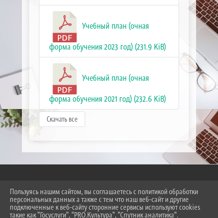
Учебный план (очная
форма обучения 2023 год) (231.9 KiB)
Учебный план (очная
форма обучения 2021 год) (232.6 KiB)
Скачать все
Пользуясь нашим сайтом, вы соглашаетесь с политикой обработки
2026 Г. SKT-ESSENTUKI.RU
персональных данных а также с тем что наш веб-сайт и другие
ВХОД
подключенные к веб-сайту сторонние сервисы используют cookies
КАРТА САЙТА
такие как "Госуслуги", "PRO.Культура", "Спутник аналитика".