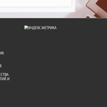
ИХ
Я
ЕСТВА
ТИЙ И