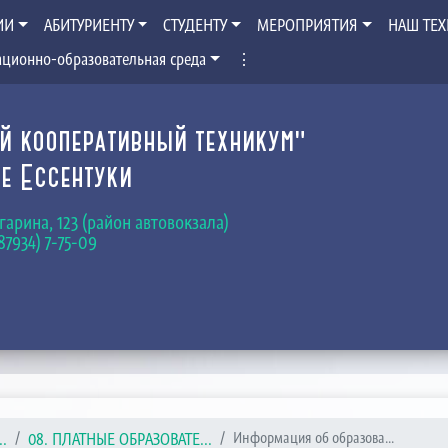
ИИ
АБИТУРИЕНТУ
СТУДЕНТУ
МЕРОПРИЯТИЯ
НАШ ТЕ
ционно-образовательная среда
⋮
й кооперативный техникум"
е Ессентуки
Гагарина, 123 (район автовокзала)
(87934) 7-75-09
.
08. ПЛАТНЫЕ ОБРАЗОВАТЕ...
Информация об образова...