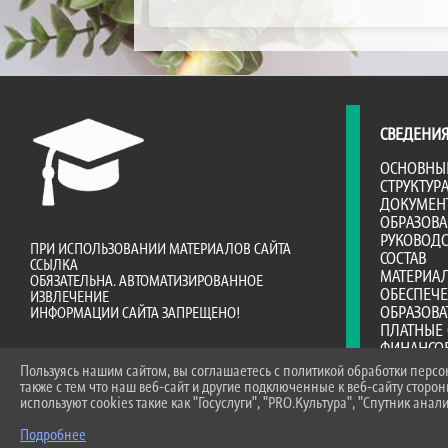
СВЕДЕНИЯ
ОСНОВНЫ
СТРУКТУР
ДОКУМЕН
ОБРАЗОВ
РУКОВОДС
ПРИ ИСПОЛЬЗОВАНИИ МАТЕРИАЛОВ САЙТА
СОСТАВ
ССЫЛКА
МАТЕРИА
ОБЯЗАТЕЛЬНА. АВТОМАТИЗИРОВАННОЕ
ОБЕСПЕЧ
ИЗВЛЕЧЕНИЕ
ОБРАЗОВА
ИНФОРМАЦИИ САЙТА ЗАПРЕЩЕНО!
ПЛАТНЫЕ 
ФИНАНСО
ДЕЯТЕЛЬ
Пользуясь нашим сайтом, вы соглашаетесь с политикой обработки перс
ВАКАНТНЫ
также с тем что наш веб-сайт и другие подключенные к веб-сайту сторо
(ПЕРЕВОД
используют cookies такие как "Госуслуги", "PRO.Культура", "Спутник анали
ДОСТУПНА
Подробнее
МЕЖДУНА