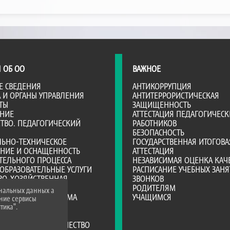
 ОБ ОО
ВАЖНОЕ
Е СВЕДЕНИЯ
АНТИКОРРУПЦИЯ
А И ОРГАНЫ УПРАВЛЕНИЯ
АНТИТЕРРОРИСТИЧЕСКАЯ
ТЫ
ЗАЩИЩЕННОСТЬ
АНИЕ
АТТЕСТАЦИЯ ПЕДАГОГИЧЕСК
ТВО. ПЕДАГОГИЧЕСКИЙ
РАБОТНИКОВ
БЕЗОПАСНОСТЬ
ЛЬНО-ТЕХНИЧЕСКОЕ
ГОСУДАРСТВЕННАЯ ИТОГОВА
ЕНИЕ И ОСНАЩЕННОСТЬ
АТТЕСТАЦИЯ
ТЕЛЬНОГО ПРОЦЕССА
НЕЗАВИСИМАЯ ОЦЕНКА КАЧ
ОБРАЗОВАТЕЛЬНЫЕ УСЛУГИ
РАСПИСАНИЕ УЧЕБНЫХ ЗАНЯ
ВО-ХОЗЯЙСТВЕННАЯ
ЗВОНКОВ
НОСТЬ
РОДИТЕЛЯМ
ональных данных а
Е МЕСТА ДЛЯ ПРИЕМА
УЧАЩИМСЯ
нние сервисы
А)
тика".
Я СРЕДА
РОДНОЕ СОТРУДНИЧЕСТВО