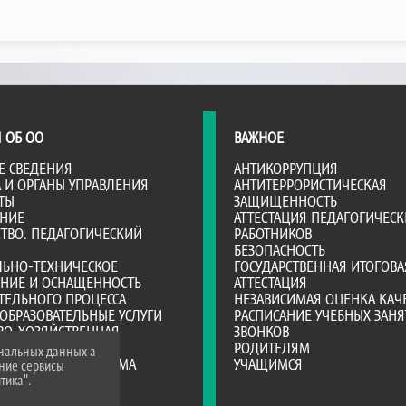
 ОБ ОО
ВАЖНОЕ
Е СВЕДЕНИЯ
АНТИКОРРУПЦИЯ
А И ОРГАНЫ УПРАВЛЕНИЯ
АНТИТЕРРОРИСТИЧЕСКАЯ
ТЫ
ЗАЩИЩЕННОСТЬ
АНИЕ
АТТЕСТАЦИЯ ПЕДАГОГИЧЕСК
ТВО. ПЕДАГОГИЧЕСКИЙ
РАБОТНИКОВ
БЕЗОПАСНОСТЬ
ЛЬНО-ТЕХНИЧЕСКОЕ
ГОСУДАРСТВЕННАЯ ИТОГОВА
ЕНИЕ И ОСНАЩЕННОСТЬ
АТТЕСТАЦИЯ
ТЕЛЬНОГО ПРОЦЕССА
НЕЗАВИСИМАЯ ОЦЕНКА КАЧ
ОБРАЗОВАТЕЛЬНЫЕ УСЛУГИ
РАСПИСАНИЕ УЧЕБНЫХ ЗАНЯ
ВО-ХОЗЯЙСТВЕННАЯ
ЗВОНКОВ
НОСТЬ
РОДИТЕЛЯМ
ональных данных а
Е МЕСТА ДЛЯ ПРИЕМА
УЧАЩИМСЯ
нние сервисы
А)
тика".
Я СРЕДА