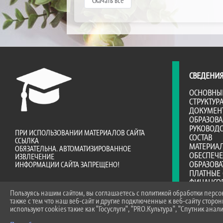
Скачать все
СВЕДЕНИЯ
ОСНОВНЫ
СТРУКТУР
ДОКУМЕН
ОБРАЗОВ
РУКОВОДС
ПРИ ИСПОЛЬЗОВАНИИ МАТЕРИАЛОВ САЙТА
СОСТАВ
ССЫЛКА
МАТЕРИА
ОБЯЗАТЕЛЬНА. АВТОМАТИЗИРОВАННОЕ
ОБЕСПЕЧ
ИЗВЛЕЧЕНИЕ
ОБРАЗОВА
ИНФОРМАЦИИ САЙТА ЗАПРЕЩЕНО!
ПЛАТНЫЕ 
ФИНАНСО
ДЕЯТЕЛЬ
Пользуясь нашим сайтом, вы соглашаетесь с политикой обработки перс
ВАКАНТНЫ
также с тем что наш веб-сайт и другие подключенные к веб-сайту сторо
(ПЕРЕВОД
используют cookies такие как "Госуслуги", "PRO.Культура", "Спутник анали
ДОСТУПНА