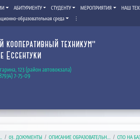
ИИ
АБИТУРИЕНТУ
СТУДЕНТУ
МЕРОПРИЯТИЯ
НАШ ТЕ
ционно-образовательная среда
⋮
й кооперативный техникум"
е Ессентуки
Гагарина, 123 (район автовокзала)
(87934) 7-75-09
.
03. ДОКУМЕНТЫ
ОПИСАНИЕ ОБРАЗОВАТЕЛЬН...
СПО НА БА