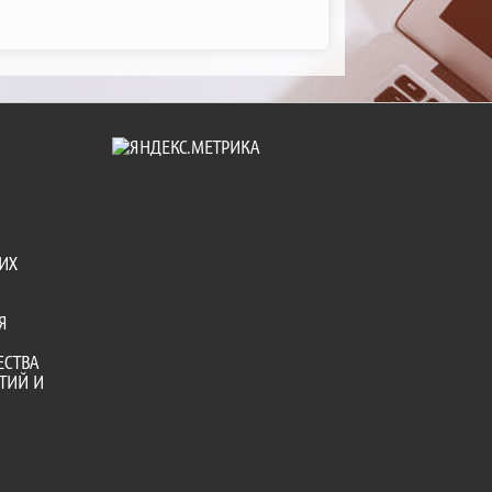
ИХ
Я
ЕСТВА
ТИЙ И