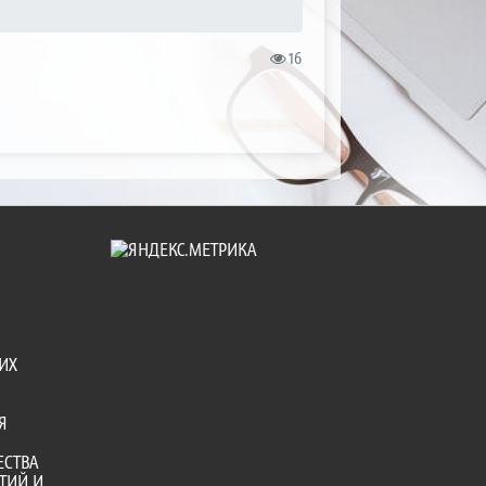
16
ИХ
Я
ЕСТВА
ТИЙ И