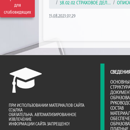
38.02.02 СТРАХОВОЕ ДЕЛ...
ОПИСА
для
слабовидящих
15.08.2023 07:29
СВЕДЕНИЯ
ОСНОВНЫ
СТРУКТУР
ДОКУМЕН
ОБРАЗОВ
РУКОВОДС
ПРИ ИСПОЛЬЗОВАНИИ МАТЕРИАЛОВ САЙТА
СОСТАВ
ССЫЛКА
МАТЕРИА
ОБЯЗАТЕЛЬНА. АВТОМАТИЗИРОВАННОЕ
ОБЕСПЕЧ
ИЗВЛЕЧЕНИЕ
ОБРАЗОВА
ИНФОРМАЦИИ САЙТА ЗАПРЕЩЕНО!
ПЛАТНЫЕ 