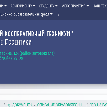
ИИ
АБИТУРИЕНТУ
СТУДЕНТУ
МЕРОПРИЯТИЯ
НАШ ТЕ
ционно-образовательная среда
⋮
й кооперативный техникум"
е Ессентуки
Гагарина, 123 (район автовокзала)
(87934) 7-75-09
.
03. ДОКУМЕНТЫ
ОПИСАНИЕ ОБРАЗОВАТЕЛЬН...
СПО НА БА