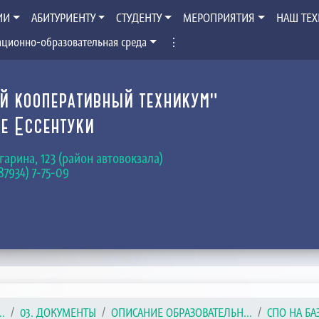
ИИ
АБИТУРИЕНТУ
СТУДЕНТУ
МЕРОПРИЯТИЯ
НАШ ТЕ
ционно-образовательная среда
⋮
й кооперативный техникум"
е Ессентуки
Гагарина, 123 (район автовокзала)
(87934) 7-75-09
.
03. ДОКУМЕНТЫ
ОПИСАНИЕ ОБРАЗОВАТЕЛЬН...
СПО НА БА