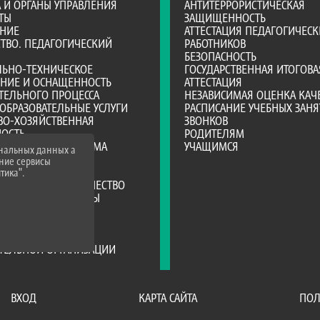
А И ОРГАНЫ УПРАВЛЕНИЯ
АНТИТЕРРОРИСТИЧЕСКАЯ
ТЫ
ЗАЩИЩЕННОСТЬ
АНИЕ
АТТЕСТАЦИЯ ПЕДАГОГИЧЕСК
ТВО. ПЕДАГОГИЧЕСКИЙ
РАБОТНИКОВ
БЕЗОПАСНОСТЬ
ЛЬНО-ТЕХНИЧЕСКОЕ
ГОСУДАРСТВЕННАЯ ИТОГОВА
ЕНИЕ И ОСНАЩЕННОСТЬ
АТТЕСТАЦИЯ
ТЕЛЬНОГО ПРОЦЕССА
НЕЗАВИСИМАЯ ОЦЕНКА КАЧ
ОБРАЗОВАТЕЛЬНЫЕ УСЛУГИ
РАСПИСАНИЕ УЧЕБНЫХ ЗАНЯ
ВО-ХОЗЯЙСТВЕННАЯ
ЗВОНКОВ
НОСТЬ
РОДИТЕЛЯМ
Е МЕСТА ДЛЯ ПРИЕМА
УЧАЩИМСЯ
ональных данных а
А)
нние сервисы
Я СРЕДА
тика".
РОДНОЕ СОТРУДНИЧЕСТВО
ТЕЛЬНЫЕ СТАНДАРТЫ
ИИ И ИНЫЕ ВИДЫ
ЛЬНОЙ ПОДДЕРЖКИ
ЦИЯ ПИТАНИЯ В
АТЕЛЬНОЙ ОРГАНИЗАЦИИ
ВХОД
КАРТА САЙТА
ПОЛ