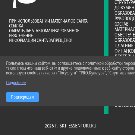
СТРУКТУР
ДОКУМЕН
ОБРАЗОВ
РУКОВОДС
ПРИ ИСПОЛЬЗОВАНИИ МАТЕРИАЛОВ САЙТА
СОСТАВ
ССЫЛКА
МАТЕРИА
ОБЯЗАТЕЛЬНА. АВТОМАТИЗИРОВАННОЕ
ОБЕСПЕЧ
ИЗВЛЕЧЕНИЕ
ОБРАЗОВА
ИНФОРМАЦИИ САЙТА ЗАПРЕЩЕНО!
ПЛАТНЫЕ 
ФИНАНСО
ДЕЯТЕЛЬ
ВАКАНТНЫ
Пользуясь нашим сайтом, вы соглашаетесь с политикой обработки перс
(ПЕРЕВОД
также с тем что наш веб-сайт и другие подключенные к веб-сайту сторо
ДОСТУПНА
используют cookies такие как "Госуслуги", "PRO.Культура", "Спутник анали
МЕЖДУНА
Подробнее
ОБРАЗОВА
СТИПЕНД
МАТЕРИА
Подтверждаю
ОРГАНИЗА
ОБРАЗОВ
2026 Г. SKT-ESSENTUKI.RU