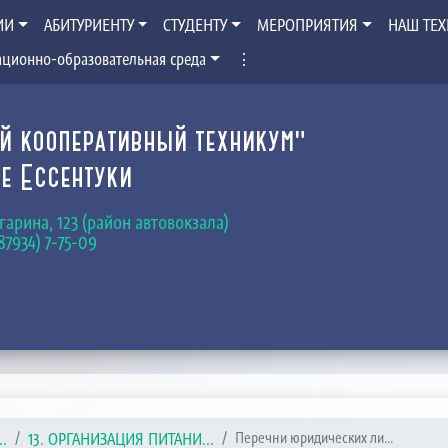
ИИ
АБИТУРИЕНТУ
СТУДЕНТУ
МЕРОПРИЯТИЯ
НАШ ТЕ
ционно-образовательная среда
⋮
й кооперативный техникум"
е Ессентуки
Гагарина, 123 (район автовокзала)
(87934) 7-75-09
.
13. ОРГАНИЗАЦИЯ ПИТАНИ...
Перечни юридических ли...